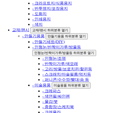
- 크라프트지/식품용지
- 반투명지/포장용지
- 도화지
- 인쇄용지
- 색지
교재/팬시
교재/팬시 하위분류 열기
- 만들기용품
만들기용품 하위분류 열기
- 만들기세트(DIY)
- 인형눈/반짝이가루/방울등
인형눈/반짝이가루/방울등 하위분류 열기
- 인형눈/조명
- 반짝이가루/색모래
- 고리/방울/브로치핀/할핀등
- 스크래치/마술필름/먹지등
- 퍼니콘/수수깡/빨대/솜 등
- 미술용품
미술용품 하위분류 열기
- 크레파스
- 색연필/싸인펜
- 물감/붓
- 종합장/스케치북
- 크레욜라