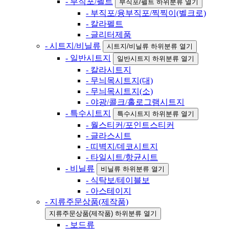
- 부직포/펠트
부직포/펠트 하위분류 열기
- 부직포/융부직포/찍찍이(벨크로)
- 칼라펠트
- 글리터제품
- 시트지/비닐류
시트지/비닐류 하위분류 열기
- 일반시트지
일반시트지 하위분류 열기
- 칼라시트지
- 무늬목시트지(대)
- 무늬목시트지(소)
- 야광/콜크/홀로그램시트지
- 특수시트지
특수시트지 하위분류 열기
- 월스티커/포인트스티커
- 글라스시트
- 띠벽지/데코시트지
- 타일시트/항균시트
- 비닐류
비닐류 하위분류 열기
- 식탁보/테이블보
- 아스테이지
- 지류주문상품(제작품)
지류주문상품(제작품) 하위분류 열기
- 보드류