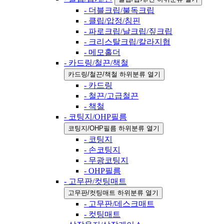
- 더블크립/불독크립
- 클립/압정/침핀
- 파로크립/날크립/짚크립
- 크리스탈크립/칼라지협
- 메모홀더
- 카드링/철끈/책철
카드링/철끈/책철 하위분류 열기
- 카드링
- 철끈/고급철끈
- 책철
- 코팅지/OHP필름
코팅지/OHP필름 하위분류 열기
- 코팅지
- 손코팅지
- 무광코팅지
- OHP필름
- 고무판/컷팅매트
고무판/컷팅매트 하위분류 열기
- 고무판/데스크매트
- 컷팅매트