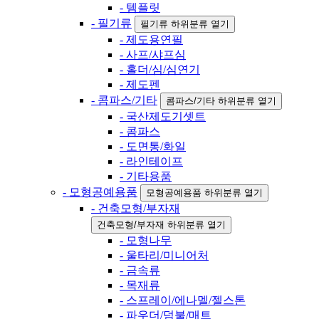
- 템플릿
- 필기류
필기류 하위분류 열기
- 제도용연필
- 사프/샤프심
- 홀더/심/심연기
- 제도펜
- 콤파스/기타
콤파스/기타 하위분류 열기
- 국산제도기셋트
- 콤파스
- 도면통/화일
- 라인테이프
- 기타용품
- 모형공예용품
모형공예용품 하위분류 열기
- 건축모형/부자재
건축모형/부자재 하위분류 열기
- 모형나무
- 울타리/미니어처
- 금속류
- 목재류
- 스프레이/에나멜/젤스톤
- 파우더/덤불/매트