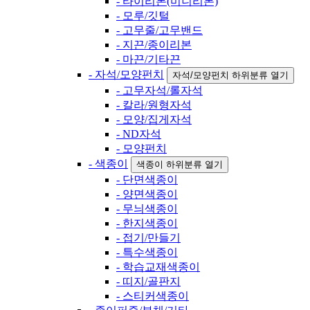
- 타이리본(미니리본)
- 모루/깃털
- 고무줄/고무밴드
- 지끈/종이리본
- 마끈/기타끈
- 자석/모양펀치
자석/모양펀치 하위분류 열기
- 고무자석/롤자석
- 칼라/원형자석
- 모양/집게자석
- ND자석
- 모양펀치
- 색종이
색종이 하위분류 열기
- 단면색종이
- 양면색종이
- 무늬색종이
- 한지색종이
- 접기/만들기
- 특수색종이
- 학습교재색종이
- 띠지/골판지
- 스티커색종이