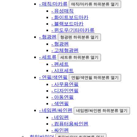
- 매직/마카류
매직/마카류 하위분류 열기
- 유성매직
- 화이트보드마카
- 블랙보드마카
- 윈도우/기타마카류
- 형광펜
형광펜 하위분류 열기
- 형광펜
- 고체형광펜
- 세트류
세트류 하위분류 열기
- 펜세트
- 샤프세트
- 연필/색연필
연필/색연필 하위분류 열기
- 사무용연필
- 디자인연필
- 아동연필
- 색연필
- 네임펜/싸인펜
네임펜/싸인펜 하위분류 열기
- 네임펜
- 컴퓨터용싸인펜
- 싸인펜
- 화일바인더