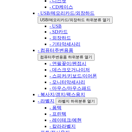
- 디스켓
- CD케이스
- USB/메모리카드/외장하드
USB/메모리카드/외장하드 하위분류 열기
- USB
- SD카드
- 외장하드
- 기타악세사리
- 컴퓨터주변용품
컴퓨터주변용품 하위분류 열기
- 연필꽂이/펜접시
- 데스크오거나이저
- 스피커/키보드/이어폰
- 모니터악세사리
- 마우스/마우스패드
- 복사지/갱지/팩스용지
- 라벨지
라벨지 하위분류 열기
- 폼텍
- 프린텍
- 레이테크/예현
- 칼라라벨지