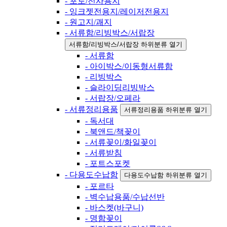
- 포토/전사용지
- 잉크젯전용지/레이저전용지
- 원고지/괘지
- 서류함/리빙박스/서랍장
서류함/리빙박스/서랍장 하위분류 열기
- 서류함
- 아이박스/이동형서류함
- 리빙박스
- 슬라이딩리빙박스
- 서랍장/오페라
- 서류정리용품
서류정리용품 하위분류 열기
- 독서대
- 북앤드/책꽂이
- 서류꽂이/화일꽂이
- 서류받침
- 포트스포켓
- 다용도수납함
다용도수납함 하위분류 열기
- 포르타
- 벽수납용품/수납선반
- 바스켓(바구니)
- 명함꽂이