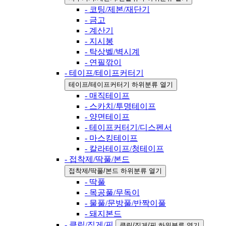
- 코팅/제본/재단기
- 금고
- 계산기
- 지시봉
- 탁상벨/벽시계
- 연필깎이
- 테이프/테이프커터기
테이프/테이프커터기 하위분류 열기
- 매직테이프
- 스카치/투명테이프
- 양면테이프
- 테이프커터기/디스펜서
- 마스킹테이프
- 칼라테이프/청테이프
- 접착제/딱풀/본드
접착제/딱풀/본드 하위분류 열기
- 딱풀
- 목공풀/무독이
- 물풀/문방풀/반짝이풀
- 돼지본드
- 클립/집게/핀
클립/집게/핀 하위분류 열기