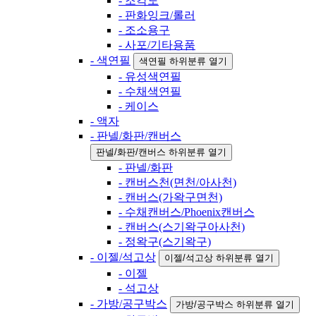
- 조각도
- 판화잉크/롤러
- 조소용구
- 사포/기타용품
- 색연필
색연필 하위분류 열기
- 유성색연필
- 수채색연필
- 케이스
- 액자
- 판넬/화판/캔버스
판넬/화판/캔버스 하위분류 열기
- 판넬/화판
- 캔버스천(면천/아사천)
- 캔버스(가왁구면천)
- 수채캔버스/Phoenix캔버스
- 캔버스(스기왁구아사천)
- 정왁구(스기왁구)
- 이젤/석고상
이젤/석고상 하위분류 열기
- 이젤
- 석고상
- 가방/공구박스
가방/공구박스 하위분류 열기