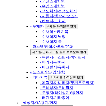
- 국산스케치북
- 수입스케치북
- 색도화지/검정도화지
- 시험지/백상지/모조지
- 캔트지/도화지
- 수채화
수채화 하위분류 열기
- 수채화스케치북
- 수채화지 낱장
- 수채화지 롤
- 파스텔/판화/아크릴/유화
파스텔/판화/아크릴/유화 하위분류 열기
- 목탄지/파스텔지/색연필지
- 마카지/판화지
- 아크릴지/유화지
- 포스트카드(엽서팩)
- 기타지류
기타지류 하위분류 열기
- 메탈지/마니라지(두꺼운도화지)
- 트레싱지/트레팔지
- 모형지(라이싱지)/방안지
- 패턴지/기타종이
- 색상지/OA용지/한지