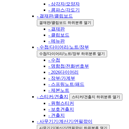
- 삼각자/모양자
- 콤파스/각도기
- 결재판/클립보드
결재판/클립보드 하위분류 열기
- 결재판
- 클립보드
- 메뉴판
- 수첩/다이어리/노트/장부
수첩/다이어리/노트/장부 하위분류 열기
- 수첩
- 명함첩/전화번호부
- 2026다이어리
- 장부/가계부
- 스프링노트/패드
- 제본노트
- 스티커/견출지
스티커/견출지 하위분류 열기
- 원형스티커
- 보호견출지
- 견출지
- 사무기기/계산기/연필깎이
사무기기/계산기/연필깎이 하위분류 열기