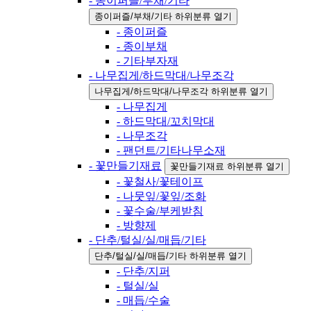
- 종이퍼즐/부채/기타
종이퍼즐/부채/기타 하위분류 열기
- 종이퍼즐
- 종이부채
- 기타부자재
- 나무집게/하드막대/나무조각
나무집게/하드막대/나무조각 하위분류 열기
- 나무집게
- 하드막대/꼬치막대
- 나무조각
- 팬던트/기타나무소재
- 꽃만들기재료
꽃만들기재료 하위분류 열기
- 꽃철사/꽃테이프
- 나뭇잎/꽃잎/조화
- 꽃수술/부케받침
- 방향제
- 단추/털실/실/매듭/기타
단추/털실/실/매듭/기타 하위분류 열기
- 단추/지퍼
- 털실/실
- 매듭/수술