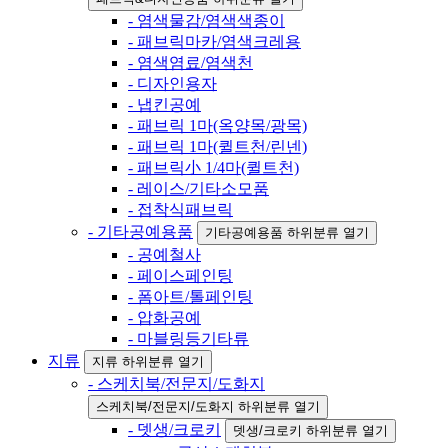
- 염색물감/염색색종이
- 패브릭마카/염색크레용
- 염색염료/염색천
- 디자인용자
- 냅킨공예
- 패브릭 1마(옥양목/광목)
- 패브릭 1마(퀼트천/린넨)
- 패브릭小 1/4마(퀼트천)
- 레이스/기타소모품
- 접착식패브릭
- 기타공예용품
기타공예용품 하위분류 열기
- 공예철사
- 페이스페인팅
- 폼아트/톨페인팅
- 압화공예
- 마블링등기타류
지류
지류 하위분류 열기
- 스케치북/전문지/도화지
스케치북/전문지/도화지 하위분류 열기
- 뎃생/크로키
뎃생/크로키 하위분류 열기