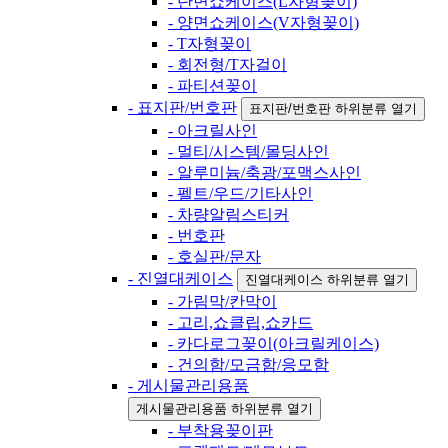
- 단면쇼케이스(L자형꽂이)
- 양면쇼케이스(V자형꽂이)
- T자형꽂이
- 회전형/T자걸이
- 파티션꽂이
- 표지판/번호판
표지판/번호판 하위분류 열기
- 아크릴사인
- 멀티/시스템/몰딩사인
- 알루미늄/축광/포맥스사인
- 펠트/우드/기타사인
- 차량알림스티커
- 번호판
- 호실판/문자
- 진열대케이스
진열대케이스 하위분류 열기
- 가림막/칸막이
- 고리,쇼클립,쇼카드
- 카다로그꽂이(아크릴케이스)
- 건의함/모금함/응모함
- 게시물관리용품
게시물관리용품 하위분류 열기
- 부착용꽂이판