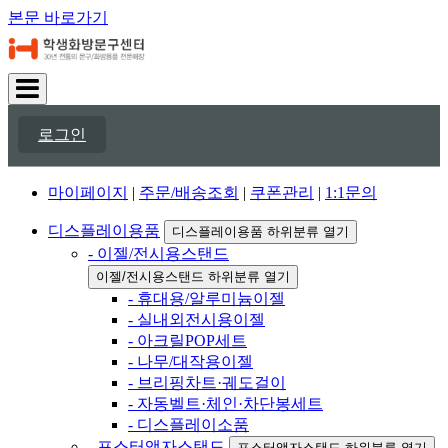
본문 바로가기
로그인
마이페이지
|
주문/배송조회
|
쿠폰관리
|
1:1문의
디스플레이용품
디스플레이용품 하위분류 열기
- 이젤/전시용스탠드
이젤/전시용스탠드 하위분류 열기
- 휴대용/알루미늄이젤
- 실내외전시용이젤
- 아크릴POP세트
- 나무/대작용이젤
- 브리핑차트·궤도걸이
- 자동벨트·체인·차단봉세트
- 디스플레이소품
- 포스터액자스탠드
포스터액자스탠드 하위분류 열기