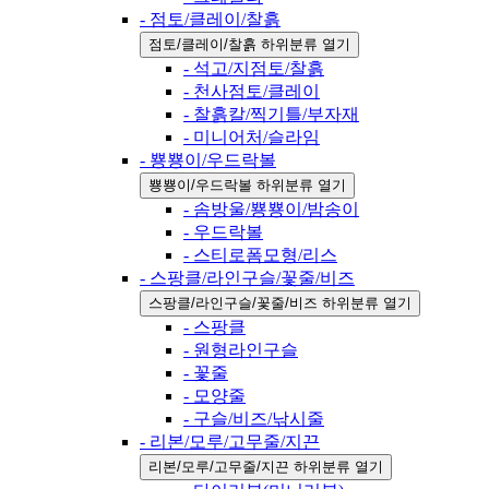
- 점토/클레이/찰흙
점토/클레이/찰흙 하위분류 열기
- 석고/지점토/찰흙
- 천사점토/클레이
- 찰흙칼/찍기틀/부자재
- 미니어처/슬라임
- 뿅뿅이/우드락볼
뿅뿅이/우드락볼 하위분류 열기
- 솜방울/뿅뿅이/밤송이
- 우드락볼
- 스티로폼모형/리스
- 스팡클/라인구슬/꽃줄/비즈
스팡클/라인구슬/꽃줄/비즈 하위분류 열기
- 스팡클
- 원형라인구슬
- 꽃줄
- 모양줄
- 구슬/비즈/낚시줄
- 리본/모루/고무줄/지끈
리본/모루/고무줄/지끈 하위분류 열기