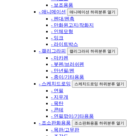
- 보조용품
- 애니메이션
애니메이션 하위분류 열기
- 펜대/펜촉
- 만화원고지/작화지
- 인체모형
- 잉크
- 라이트박스
- 캘리그라피
캘리그라피 하위분류 열기
- 마카펜
- 붓펜/브러쉬펜
- 만년필/펜
- 종이/기타용품
- 스케치드로잉
스케치드로잉 하위분류 열기
- 연필
- 지우개
- 목탄
- 콘테
- 연필깎이/기타용품
- 조소판화용품
조소판화용품 하위분류 열기
- 목판/고무판