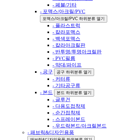
- 페블/기타
- 포맥스/아크릴/PVC
포맥스/아크릴/PVC 하위분류 열기
- 플라스트럭
- 칼라포맥스
- 백색포맥스
- 칼라아크릴판
- 반투명/투명아크릴판
- PVC필름
- 막대/파이프
- 공구
공구 하위분류 열기
- 커터류
- 기타공구류
- 본드
본드 하위분류 열기
- 글루건
- 다용도접착제
- 순간접착제
- 스프레이본드
- 우드락본드/아크릴본드
- 패브릭&디자인용품
패브릭&디자인용품 하위분류 열기