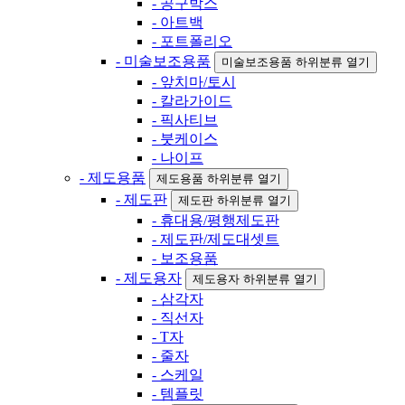
- 공구박스
- 아트백
- 포트폴리오
- 미술보조용품
미술보조용품 하위분류 열기
- 앞치마/토시
- 칼라가이드
- 픽사티브
- 붓케이스
- 나이프
- 제도용품
제도용품 하위분류 열기
- 제도판
제도판 하위분류 열기
- 휴대용/평행제도판
- 제도판/제도대셋트
- 보조용품
- 제도용자
제도용자 하위분류 열기
- 삼각자
- 직선자
- T자
- 줄자
- 스케일
- 템플릿