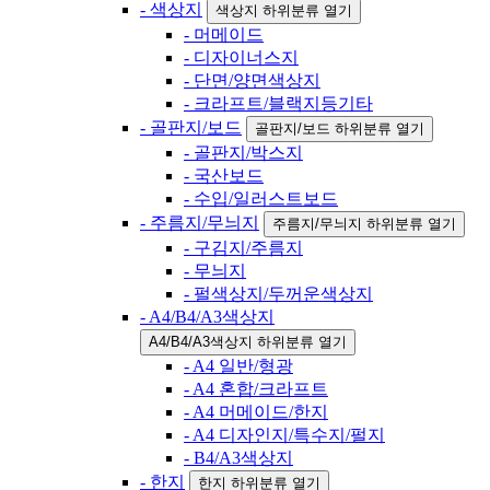
- 색상지
색상지 하위분류 열기
- 머메이드
- 디자이너스지
- 단면/양면색상지
- 크라프트/블랙지등기타
- 골판지/보드
골판지/보드 하위분류 열기
- 골판지/박스지
- 국산보드
- 수입/일러스트보드
- 주름지/무늬지
주름지/무늬지 하위분류 열기
- 구김지/주름지
- 무늬지
- 펄색상지/두꺼운색상지
- A4/B4/A3색상지
A4/B4/A3색상지 하위분류 열기
- A4 일반/형광
- A4 혼합/크라프트
- A4 머메이드/한지
- A4 디자인지/특수지/펄지
- B4/A3색상지
- 한지
한지 하위분류 열기