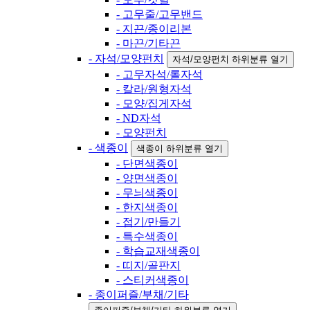
- 고무줄/고무밴드
- 지끈/종이리본
- 마끈/기타끈
- 자석/모양펀치
자석/모양펀치 하위분류 열기
- 고무자석/롤자석
- 칼라/원형자석
- 모양/집게자석
- ND자석
- 모양펀치
- 색종이
색종이 하위분류 열기
- 단면색종이
- 양면색종이
- 무늬색종이
- 한지색종이
- 접기/만들기
- 특수색종이
- 학습교재색종이
- 띠지/골판지
- 스티커색종이
- 종이퍼즐/부채/기타