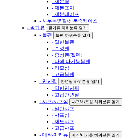
- 제본링
- 제본표지
- 제본테이프
- 사무용명찰/신분증케이스
- 필기류
필기류 하위분류 열기
- 볼펜
볼펜 하위분류 열기
- 일반볼펜
- 수성펜
- 중성펜(젤펜)
- 다색.다기능볼펜
- 리필심
- 고급볼펜
- 만년필
만년필 하위분류 열기
- 일반만년필
- 고급만년필
- 샤프/샤프심
샤프/샤프심 하위분류 열기
- 일반샤프
- 샤프심
- 제도샤프
- 고급샤프
- 매직/마카류
매직/마카류 하위분류 열기