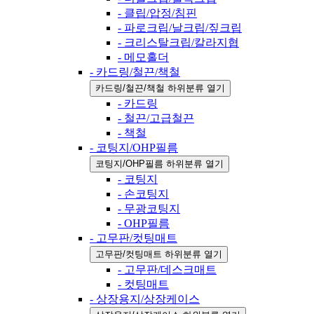
- 클립/압정/침핀
- 파로크립/날크립/짚크립
- 크리스탈크립/칼라지협
- 메모홀더
- 카드링/철끈/책철
카드링/철끈/책철 하위분류 열기
- 카드링
- 철끈/고급철끈
- 책철
- 코팅지/OHP필름
코팅지/OHP필름 하위분류 열기
- 코팅지
- 손코팅지
- 무광코팅지
- OHP필름
- 고무판/컷팅매트
고무판/컷팅매트 하위분류 열기
- 고무판/데스크매트
- 컷팅매트
- 상장용지/상장케이스