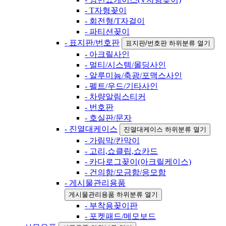
- T자형꽂이
- 회전형/T자걸이
- 파티션꽂이
- 표지판/번호판
표지판/번호판 하위분류 열기
- 아크릴사인
- 멀티/시스템/몰딩사인
- 알루미늄/축광/포맥스사인
- 펠트/우드/기타사인
- 차량알림스티커
- 번호판
- 호실판/문자
- 진열대케이스
진열대케이스 하위분류 열기
- 가림막/칸막이
- 고리,쇼클립,쇼카드
- 카다로그꽂이(아크릴케이스)
- 건의함/모금함/응모함
- 게시물관리용품
게시물관리용품 하위분류 열기
- 부착용꽂이판
- 포켓패드/메모보드