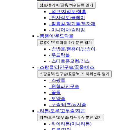
점토/클레이/찰흙 하위분류 열기
- 석고/지점토/찰흙
- 천사점토/클레이
- 찰흙칼/찍기틀/부자재
- 미니어처/슬라임
- 뿅뿅이/우드락볼
뿅뿅이/우드락볼 하위분류 열기
- 솜방울/뿅뿅이/밤송이
- 우드락볼
- 스티로폼모형/리스
- 스팡클/라인구슬/꽃줄/비즈
스팡클/라인구슬/꽃줄/비즈 하위분류 열기
- 스팡클
- 원형라인구슬
- 꽃줄
- 모양줄
- 구슬/비즈/낚시줄
- 리본/모루/고무줄/지끈
리본/모루/고무줄/지끈 하위분류 열기
- 타이리본(미니리본)
- 모루/깃털