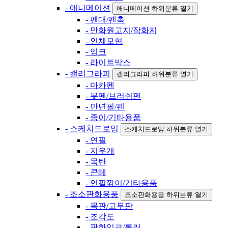
- 애니메이션
애니메이션 하위분류 열기
- 펜대/펜촉
- 만화원고지/작화지
- 인체모형
- 잉크
- 라이트박스
- 캘리그라피
캘리그라피 하위분류 열기
- 마카펜
- 붓펜/브러쉬펜
- 만년필/펜
- 종이/기타용품
- 스케치드로잉
스케치드로잉 하위분류 열기
- 연필
- 지우개
- 목탄
- 콘테
- 연필깎이/기타용품
- 조소판화용품
조소판화용품 하위분류 열기
- 목판/고무판
- 조각도
- 판화잉크/롤러