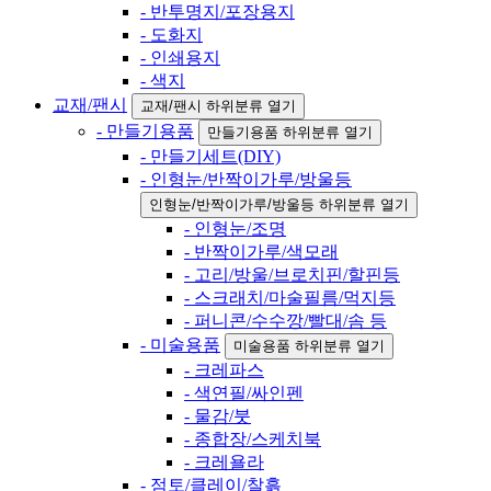
- 반투명지/포장용지
- 도화지
- 인쇄용지
- 색지
교재/팬시
교재/팬시 하위분류 열기
- 만들기용품
만들기용품 하위분류 열기
- 만들기세트(DIY)
- 인형눈/반짝이가루/방울등
인형눈/반짝이가루/방울등 하위분류 열기
- 인형눈/조명
- 반짝이가루/색모래
- 고리/방울/브로치핀/할핀등
- 스크래치/마술필름/먹지등
- 퍼니콘/수수깡/빨대/솜 등
- 미술용품
미술용품 하위분류 열기
- 크레파스
- 색연필/싸인펜
- 물감/붓
- 종합장/스케치북
- 크레욜라
- 점토/클레이/찰흙