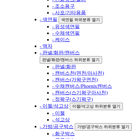
- 조소용구
- 사포/기타용품
- 색연필
색연필 하위분류 열기
- 유성색연필
- 수채색연필
- 케이스
- 액자
- 판넬/화판/캔버스
판넬/화판/캔버스 하위분류 열기
- 판넬/화판
- 캔버스천(면천/아사천)
- 캔버스(가왁구면천)
- 수채캔버스/Phoenix캔버스
- 캔버스(스기왁구아사천)
- 정왁구(스기왁구)
- 이젤/석고상
이젤/석고상 하위분류 열기
- 이젤
- 석고상
- 가방/공구박스
가방/공구박스 하위분류 열기
- 화구박스