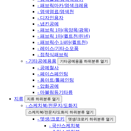
- 패브릭마카/염색크레용
- 염색염료/염색천
- 디자인용자
- 냅킨공예
- 패브릭 1마(옥양목/광목)
- 패브릭 1마(퀼트천/린넨)
- 패브릭小 1/4마(퀼트천)
- 레이스/기타소모품
- 접착식패브릭
- 기타공예용품
기타공예용품 하위분류 열기
- 공예철사
- 페이스페인팅
- 폼아트/톨페인팅
- 압화공예
- 마블링등기타류
지류
지류 하위분류 열기
- 스케치북/전문지/도화지
스케치북/전문지/도화지 하위분류 열기
- 뎃생/크로키
뎃생/크로키 하위분류 열기
- 국산스케치북