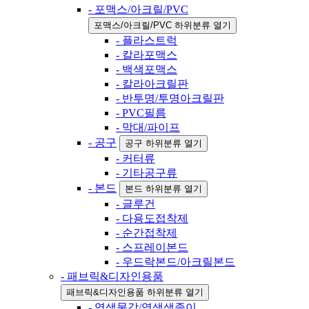
- 포맥스/아크릴/PVC
포맥스/아크릴/PVC 하위분류 열기
- 플라스트럭
- 칼라포맥스
- 백색포맥스
- 칼라아크릴판
- 반투명/투명아크릴판
- PVC필름
- 막대/파이프
- 공구
공구 하위분류 열기
- 커터류
- 기타공구류
- 본드
본드 하위분류 열기
- 글루건
- 다용도접착제
- 순간접착제
- 스프레이본드
- 우드락본드/아크릴본드
- 패브릭&디자인용품
패브릭&디자인용품 하위분류 열기
- 염색물감/염색색종이