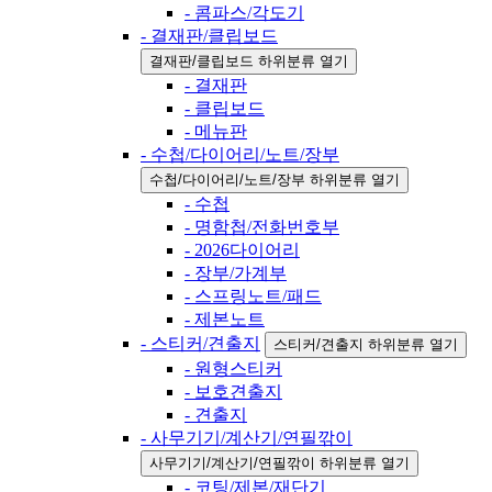
- 콤파스/각도기
- 결재판/클립보드
결재판/클립보드 하위분류 열기
- 결재판
- 클립보드
- 메뉴판
- 수첩/다이어리/노트/장부
수첩/다이어리/노트/장부 하위분류 열기
- 수첩
- 명함첩/전화번호부
- 2026다이어리
- 장부/가계부
- 스프링노트/패드
- 제본노트
- 스티커/견출지
스티커/견출지 하위분류 열기
- 원형스티커
- 보호견출지
- 견출지
- 사무기기/계산기/연필깎이
사무기기/계산기/연필깎이 하위분류 열기
- 코팅/제본/재단기