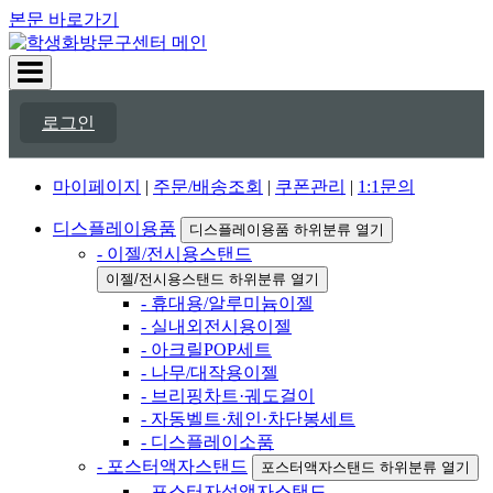
본문 바로가기
로그인
마이페이지
|
주문/배송조회
|
쿠폰관리
|
1:1문의
디스플레이용품
디스플레이용품 하위분류 열기
- 이젤/전시용스탠드
이젤/전시용스탠드 하위분류 열기
- 휴대용/알루미늄이젤
- 실내외전시용이젤
- 아크릴POP세트
- 나무/대작용이젤
- 브리핑차트·궤도걸이
- 자동벨트·체인·차단봉세트
- 디스플레이소품
- 포스터액자스탠드
포스터액자스탠드 하위분류 열기
- 포스터자석액자스탠드