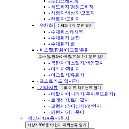
- 수입스케치북
- 색도화지/검정도화지
- 시험지/백상지/모조지
- 캔트지/도화지
- 수채화
수채화 하위분류 열기
- 수채화스케치북
- 수채화지 낱장
- 수채화지 롤
- 파스텔/판화/아크릴/유화
파스텔/판화/아크릴/유화 하위분류 열기
- 목탄지/파스텔지/색연필지
- 마카지/판화지
- 아크릴지/유화지
- 포스트카드(엽서팩)
- 기타지류
기타지류 하위분류 열기
- 메탈지/마니라지(두꺼운도화지)
- 트레싱지/트레팔지
- 모형지(라이싱지)/방안지
- 패턴지/기타종이
- 색상지/OA용지/한지
색상지/OA용지/한지 하위분류 열기