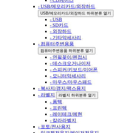
- CD케이스
- USB/메모리카드/외장하드
USB/메모리카드/외장하드 하위분류 열기
- USB
- SD카드
- 외장하드
- 기타악세사리
- 컴퓨터주변용품
컴퓨터주변용품 하위분류 열기
- 연필꽂이/펜접시
- 데스크오거나이저
- 스피커/키보드/이어폰
- 모니터악세사리
- 마우스/마우스패드
- 복사지/갱지/팩스용지
- 라벨지
라벨지 하위분류 열기
- 폼텍
- 프린텍
- 레이테크/예현
- 칼라라벨지
- 포토/전사용지
- 잉크젯전용지/레이저전용지