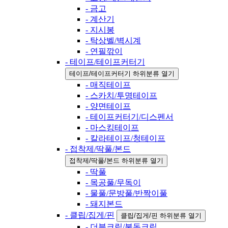
- 금고
- 계산기
- 지시봉
- 탁상벨/벽시계
- 연필깎이
- 테이프/테이프커터기
테이프/테이프커터기 하위분류 열기
- 매직테이프
- 스카치/투명테이프
- 양면테이프
- 테이프커터기/디스펜서
- 마스킹테이프
- 칼라테이프/청테이프
- 접착제/딱풀/본드
접착제/딱풀/본드 하위분류 열기
- 딱풀
- 목공풀/무독이
- 물풀/문방풀/반짝이풀
- 돼지본드
- 클립/집게/핀
클립/집게/핀 하위분류 열기
- 더블크립/불독크립