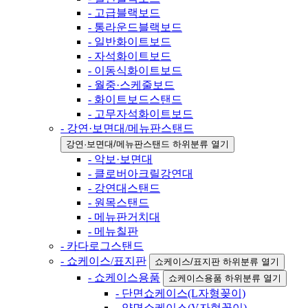
- 고급블랙보드
- 통라운드블랙보드
- 일반화이트보드
- 자석화이트보드
- 이동식화이트보드
- 월중·스케줄보드
- 화이트보드스탠드
- 고무자석화이트보드
- 강연·보면대/메뉴판스탠드
강연·보면대/메뉴판스탠드 하위분류 열기
- 악보·보면대
- 클로버아크릴강연대
- 강연대스탠드
- 원목스탠드
- 메뉴판거치대
- 메뉴칠판
- 카다로그스탠드
- 쇼케이스/표지판
쇼케이스/표지판 하위분류 열기
- 쇼케이스용품
쇼케이스용품 하위분류 열기
- 단면쇼케이스(L자형꽂이)
- 양면쇼케이스(V자형꽂이)