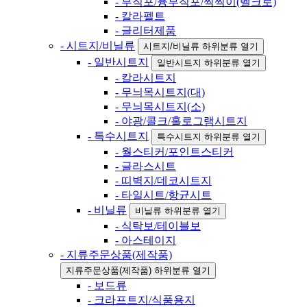
- 부직포/융부직포/찍찍이(벨크로)
- 칼라펠트
- 글리터제품
- 시트지/비닐류
시트지/비닐류 하위분류 열기
- 일반시트지
일반시트지 하위분류 열기
- 칼라시트지
- 무늬목시트지(대)
- 무늬목시트지(소)
- 야광/콜크/홀로그램시트지
- 특수시트지
특수시트지 하위분류 열기
- 월스티커/포인트스티커
- 글라스시트
- 띠벽지/데코시트지
- 타일시트/항균시트
- 비닐류
비닐류 하위분류 열기
- 식탁보/테이블보
- 아스테이지
- 지류주문상품(제작품)
지류주문상품(제작품) 하위분류 열기
- 보드류
- 크라프트지/식품용지