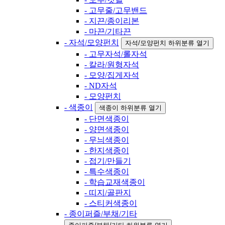
- 고무줄/고무밴드
- 지끈/종이리본
- 마끈/기타끈
- 자석/모양펀치
자석/모양펀치 하위분류 열기
- 고무자석/롤자석
- 칼라/원형자석
- 모양/집게자석
- ND자석
- 모양펀치
- 색종이
색종이 하위분류 열기
- 단면색종이
- 양면색종이
- 무늬색종이
- 한지색종이
- 접기/만들기
- 특수색종이
- 학습교재색종이
- 띠지/골판지
- 스티커색종이
- 종이퍼즐/부채/기타