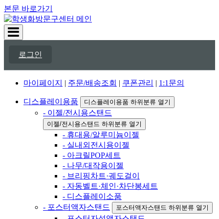
본문 바로가기
로그인
마이페이지
|
주문/배송조회
|
쿠폰관리
|
1:1문의
디스플레이용품
디스플레이용품 하위분류 열기
- 이젤/전시용스탠드
이젤/전시용스탠드 하위분류 열기
- 휴대용/알루미늄이젤
- 실내외전시용이젤
- 아크릴POP세트
- 나무/대작용이젤
- 브리핑차트·궤도걸이
- 자동벨트·체인·차단봉세트
- 디스플레이소품
- 포스터액자스탠드
포스터액자스탠드 하위분류 열기
- 포스터자석액자스탠드