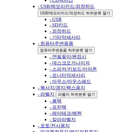
- CD케이스
- USB/메모리카드/외장하드
USB/메모리카드/외장하드 하위분류 열기
- USB
- SD카드
- 외장하드
- 기타악세사리
- 컴퓨터주변용품
컴퓨터주변용품 하위분류 열기
- 연필꽂이/펜접시
- 데스크오거나이저
- 스피커/키보드/이어폰
- 모니터악세사리
- 마우스/마우스패드
- 복사지/갱지/팩스용지
- 라벨지
라벨지 하위분류 열기
- 폼텍
- 프린텍
- 레이테크/예현
- 칼라라벨지
- 포토/전사용지
- 잉크젯전용지/레이저전용지