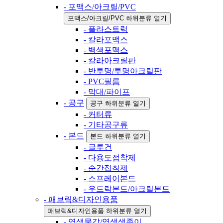
- 포맥스/아크릴/PVC
포맥스/아크릴/PVC 하위분류 열기
- 플라스트럭
- 칼라포맥스
- 백색포맥스
- 칼라아크릴판
- 반투명/투명아크릴판
- PVC필름
- 막대/파이프
- 공구
공구 하위분류 열기
- 커터류
- 기타공구류
- 본드
본드 하위분류 열기
- 글루건
- 다용도접착제
- 순간접착제
- 스프레이본드
- 우드락본드/아크릴본드
- 패브릭&디자인용품
패브릭&디자인용품 하위분류 열기
- 염색물감/염색색종이