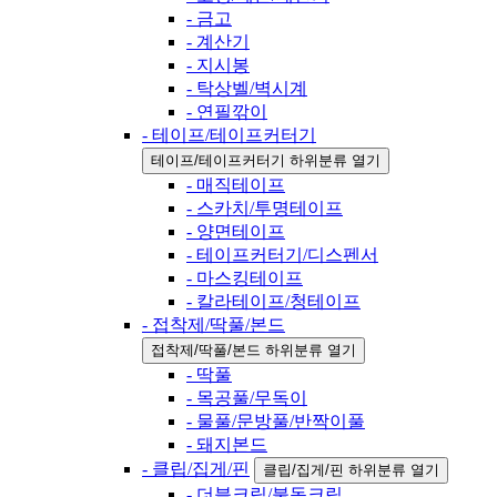
- 금고
- 계산기
- 지시봉
- 탁상벨/벽시계
- 연필깎이
- 테이프/테이프커터기
테이프/테이프커터기 하위분류 열기
- 매직테이프
- 스카치/투명테이프
- 양면테이프
- 테이프커터기/디스펜서
- 마스킹테이프
- 칼라테이프/청테이프
- 접착제/딱풀/본드
접착제/딱풀/본드 하위분류 열기
- 딱풀
- 목공풀/무독이
- 물풀/문방풀/반짝이풀
- 돼지본드
- 클립/집게/핀
클립/집게/핀 하위분류 열기
- 더블크립/불독크립