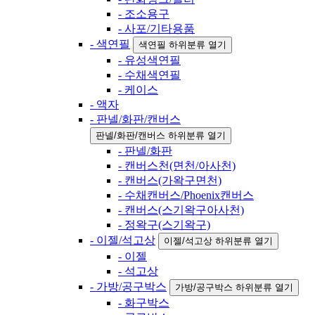
- 조소용구
- 사포/기타용품
- 색연필
색연필 하위분류 열기
- 유성색연필
- 수채색연필
- 케이스
- 액자
- 판넬/화판/캔버스
판넬/화판/캔버스 하위분류 열기
- 판넬/화판
- 캔버스천(면천/아사천)
- 캔버스(가왁구면천)
- 수채캔버스/Phoenix캔버스
- 캔버스(스기왁구아사천)
- 정왁구(스기왁구)
- 이젤/석고상
이젤/석고상 하위분류 열기
- 이젤
- 석고상
- 가방/공구박스
가방/공구박스 하위분류 열기
- 화구박스