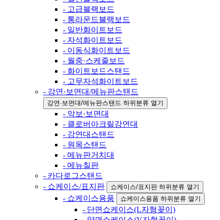
- 고급블랙보드
- 통라운드블랙보드
- 일반화이트보드
- 자석화이트보드
- 이동식화이트보드
- 월중·스케줄보드
- 화이트보드스탠드
- 고무자석화이트보드
- 강연·보면대/메뉴판스탠드
강연·보면대/메뉴판스탠드 하위분류 열기
- 악보·보면대
- 클로버아크릴강연대
- 강연대스탠드
- 원목스탠드
- 메뉴판거치대
- 메뉴칠판
- 카다로그스탠드
- 쇼케이스/표지판
쇼케이스/표지판 하위분류 열기
- 쇼케이스용품
쇼케이스용품 하위분류 열기
- 단면쇼케이스(L자형꽂이)
- 양면쇼케이스(V자형꽂이)