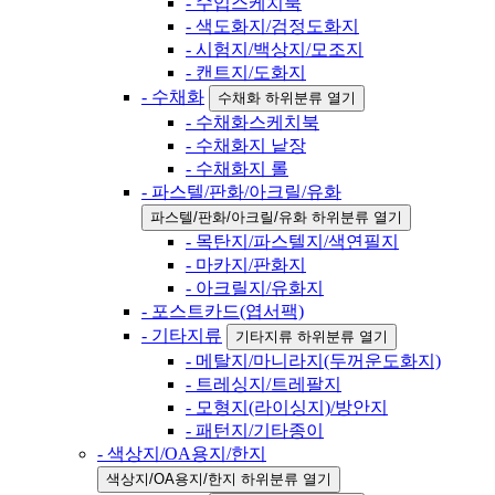
- 수입스케치북
- 색도화지/검정도화지
- 시험지/백상지/모조지
- 캔트지/도화지
- 수채화
수채화 하위분류 열기
- 수채화스케치북
- 수채화지 낱장
- 수채화지 롤
- 파스텔/판화/아크릴/유화
파스텔/판화/아크릴/유화 하위분류 열기
- 목탄지/파스텔지/색연필지
- 마카지/판화지
- 아크릴지/유화지
- 포스트카드(엽서팩)
- 기타지류
기타지류 하위분류 열기
- 메탈지/마니라지(두꺼운도화지)
- 트레싱지/트레팔지
- 모형지(라이싱지)/방안지
- 패턴지/기타종이
- 색상지/OA용지/한지
색상지/OA용지/한지 하위분류 열기