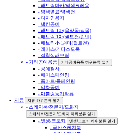
- 패브릭마카/염색크레용
- 염색염료/염색천
- 디자인용자
- 냅킨공예
- 패브릭 1마(옥양목/광목)
- 패브릭 1마(퀼트천/린넨)
- 패브릭小 1/4마(퀼트천)
- 레이스/기타소모품
- 접착식패브릭
- 기타공예용품
기타공예용품 하위분류 열기
- 공예철사
- 페이스페인팅
- 폼아트/톨페인팅
- 압화공예
- 마블링등기타류
지류
지류 하위분류 열기
- 스케치북/전문지/도화지
스케치북/전문지/도화지 하위분류 열기
- 뎃생/크로키
뎃생/크로키 하위분류 열기
- 국산스케치북