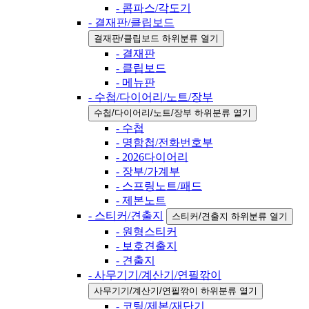
- 콤파스/각도기
- 결재판/클립보드
결재판/클립보드 하위분류 열기
- 결재판
- 클립보드
- 메뉴판
- 수첩/다이어리/노트/장부
수첩/다이어리/노트/장부 하위분류 열기
- 수첩
- 명함첩/전화번호부
- 2026다이어리
- 장부/가계부
- 스프링노트/패드
- 제본노트
- 스티커/견출지
스티커/견출지 하위분류 열기
- 원형스티커
- 보호견출지
- 견출지
- 사무기기/계산기/연필깎이
사무기기/계산기/연필깎이 하위분류 열기
- 코팅/제본/재단기