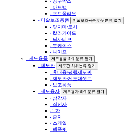
- 공구박스
- 아트백
- 포트폴리오
- 미술보조용품
미술보조용품 하위분류 열기
- 앞치마/토시
- 칼라가이드
- 픽사티브
- 붓케이스
- 나이프
- 제도용품
제도용품 하위분류 열기
- 제도판
제도판 하위분류 열기
- 휴대용/평행제도판
- 제도판/제도대셋트
- 보조용품
- 제도용자
제도용자 하위분류 열기
- 삼각자
- 직선자
- T자
- 줄자
- 스케일
- 템플릿