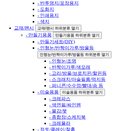
- 반투명지/포장용지
- 도화지
- 인쇄용지
- 색지
교재/팬시
교재/팬시 하위분류 열기
- 만들기용품
만들기용품 하위분류 열기
- 만들기세트(DIY)
- 인형눈/반짝이가루/방울등
인형눈/반짝이가루/방울등 하위분류 열기
- 인형눈/조명
- 반짝이가루/색모래
- 고리/방울/브로치핀/할핀등
- 스크래치/마술필름/먹지등
- 퍼니콘/수수깡/빨대/솜 등
- 미술용품
미술용품 하위분류 열기
- 크레파스
- 색연필/싸인펜
- 물감/붓
- 종합장/스케치북
- 크레욜라
- 점토/클레이/찰흙