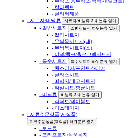
- 부직포/융부직포/찍찍이(벨크로)
- 칼라펠트
- 글리터제품
- 시트지/비닐류
시트지/비닐류 하위분류 열기
- 일반시트지
일반시트지 하위분류 열기
- 칼라시트지
- 무늬목시트지(대)
- 무늬목시트지(소)
- 야광/콜크/홀로그램시트지
- 특수시트지
특수시트지 하위분류 열기
- 월스티커/포인트스티커
- 글라스시트
- 띠벽지/데코시트지
- 타일시트/항균시트
- 비닐류
비닐류 하위분류 열기
- 식탁보/테이블보
- 아스테이지
- 지류주문상품(제작품)
지류주문상품(제작품) 하위분류 열기
- 보드류
- 크라프트지/식품용지