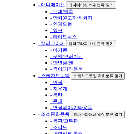
- 애니메이션
애니메이션 하위분류 열기
- 펜대/펜촉
- 만화원고지/작화지
- 인체모형
- 잉크
- 라이트박스
- 캘리그라피
캘리그라피 하위분류 열기
- 마카펜
- 붓펜/브러쉬펜
- 만년필/펜
- 종이/기타용품
- 스케치드로잉
스케치드로잉 하위분류 열기
- 연필
- 지우개
- 목탄
- 콘테
- 연필깎이/기타용품
- 조소판화용품
조소판화용품 하위분류 열기
- 목판/고무판
- 조각도
- 판화잉크/롤러