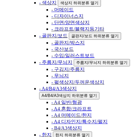
- 색상지
색상지 하위분류 열기
- 머메이드
- 디자이너스지
- 단면/양면색상지
- 크라프트/블랙지등기타
- 골판지/보드
골판지/보드 하위분류 열기
- 골판지/박스지
- 국산보드
- 수입/일러스트보드
- 주름지/무늬지
주름지/무늬지 하위분류 열기
- 구김지/주름지
- 무늬지
- 펄색상지/두꺼운색상지
- A4/B4/A3색상지
A4/B4/A3색상지 하위분류 열기
- A4 일반/형광
- A4 혼합/크라프트
- A4 머메이드/한지
- A4 디자인지/특수지/펄지
- B4/A3색상지
- 한지
한지 하위분류 열기