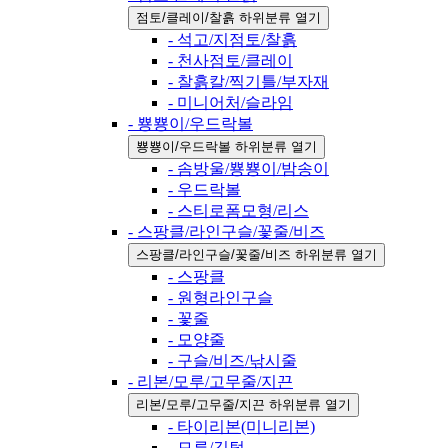
점토/클레이/찰흙 하위분류 열기
- 석고/지점토/찰흙
- 천사점토/클레이
- 찰흙칼/찍기틀/부자재
- 미니어처/슬라임
- 뿅뿅이/우드락볼
뿅뿅이/우드락볼 하위분류 열기
- 솜방울/뿅뿅이/밤송이
- 우드락볼
- 스티로폼모형/리스
- 스팡클/라인구슬/꽃줄/비즈
스팡클/라인구슬/꽃줄/비즈 하위분류 열기
- 스팡클
- 원형라인구슬
- 꽃줄
- 모양줄
- 구슬/비즈/낚시줄
- 리본/모루/고무줄/지끈
리본/모루/고무줄/지끈 하위분류 열기
- 타이리본(미니리본)
- 모루/깃털