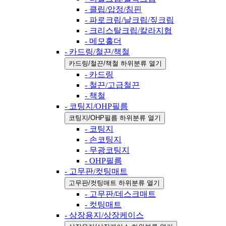
- 클립/압정/침핀
- 파로크립/날크립/짚크립
- 크리스탈크립/칼라지협
- 메모홀더
- 카드링/철끈/책철
카드링/철끈/책철 하위분류 열기
- 카드링
- 철끈/고급철끈
- 책철
- 코팅지/OHP필름
코팅지/OHP필름 하위분류 열기
- 코팅지
- 손코팅지
- 무광코팅지
- OHP필름
- 고무판/컷팅매트
고무판/컷팅매트 하위분류 열기
- 고무판/데스크매트
- 컷팅매트
- 상장용지/상장케이스