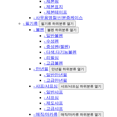
- 제본링
- 제본표지
- 제본테이프
- 사무용명찰/신분증케이스
- 필기류
필기류 하위분류 열기
- 볼펜
볼펜 하위분류 열기
- 일반볼펜
- 수성펜
- 중성펜(젤펜)
- 다색.다기능볼펜
- 리필심
- 고급볼펜
- 만년필
만년필 하위분류 열기
- 일반만년필
- 고급만년필
- 샤프/샤프심
샤프/샤프심 하위분류 열기
- 일반샤프
- 샤프심
- 제도샤프
- 고급샤프
- 매직/마카류
매직/마카류 하위분류 열기